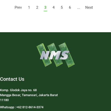
Prev
1
2
3
4
5
6
...
Next
Contact Us
Komp. Glodok Jaya no. 68
Mangga Besar, Tamansari, Jakarta Barat
11180
Whatsapp : +62 812-8614-3374